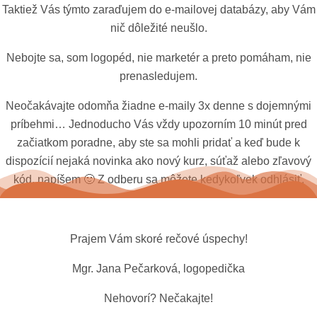
Taktiež Vás týmto zaraďujem do e-mailovej databázy, aby Vám
nič dôležité neušlo.
Nebojte sa, som logopéd, nie marketér a preto pomáham, nie
prenasledujem.
Neočakávajte odomňa žiadne e-maily 3x denne s dojemnými
príbehmi… Jednoducho Vás vždy upozorním 10 minút pred
začiatkom poradne, aby ste sa mohli pridať a keď bude k
dispozícií nejaká novinka ako nový kurz, súťaž alebo zľavový
kód, napíšem 🙂 Z odberu sa môžete kedykoľvek odhlásiť.
Prajem Vám skoré rečové úspechy!
Mgr. Jana Pečarková, logopedička
Nehovorí? Nečakajte!