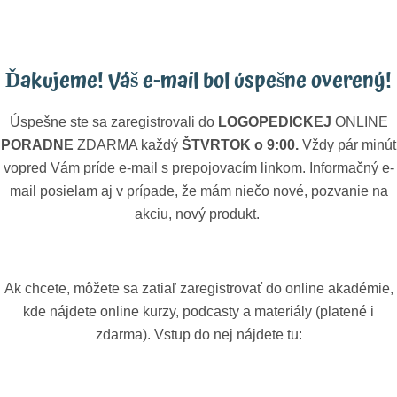
Ďakujeme! Váš e-mail bol úspešne overený!
Úspešne ste sa zaregistrovali do
LOGOPEDICKEJ
ONLINE
PORADNE
ZDARMA každý
ŠTVRTOK o 9:00.
Vždy pár minút
vopred Vám príde e-mail s prepojovacím linkom. Informačný e-
mail posielam aj v prípade, že mám niečo nové, pozvanie na
akciu, nový produkt.
PRIPOJIŤ SA DO PORADNE
Ak chcete, môžete sa zatiaľ zaregistrovať do online akadémie,
kde nájdete online kurzy, podcasty a materiály (platené i
zdarma). Vstup do nej nájdete tu:
KURZY A MATERIÁLY