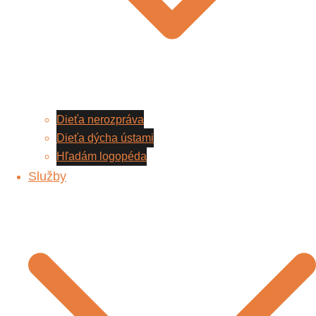
Dieťa nerozpráva
Dieťa dýcha ústami
Hľadám logopéda
Služby