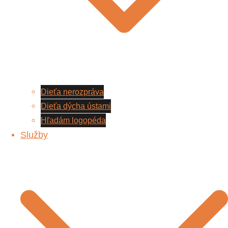
Dieťa nerozpráva
Dieťa dýcha ústami
Hľadám logopéda
Služby