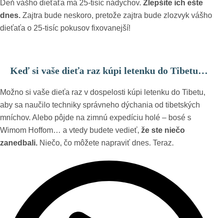
Deň vášho dieťaťa má 25-tisíc nádychov.
Zlepšite ich ešte
dnes.
Zajtra bude neskoro, pretože zajtra bude zlozvyk vášho
dieťaťa o 25-tisíc pokusov fixovanejší!
Keď si vaše dieťa raz kúpi letenku do Tibetu…
Možno si vaše dieťa raz v dospelosti kúpi letenku do Tibetu,
aby sa naučilo techniky správneho dýchania od tibetských
mníchov. Alebo pôjde na zimnú expedíciu holé – bosé s
Wimom Hoffom… a vtedy budete vedieť,
že ste niečo
zanedbali.
Niečo, čo môžete napraviť dnes.
Teraz.