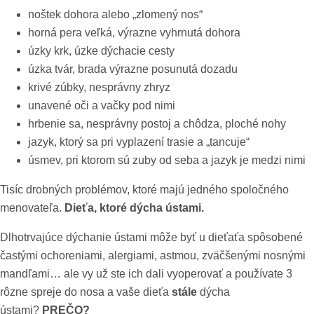
noštek dohora alebo „zlomený nos“
horná pera veľká, výrazne vyhrnutá dohora
úzky krk, úzke dýchacie cesty
úzka tvár, brada výrazne posunutá dozadu
krivé zúbky, nesprávny zhryz
unavené oči a vačky pod nimi
hrbenie sa, nesprávny postoj a chôdza, ploché nohy
jazyk, ktorý sa pri vyplazení trasie a „tancuje“
úsmev, pri ktorom sú zuby od seba a jazyk je medzi nimi
Tisíc drobných problémov, ktoré majú jedného spoločného
menovateľa.
Dieťa, ktoré dýcha ústami.
Dlhotrvajúce dýchanie ústami môže byť u dieťaťa spôsobené
častými ochoreniami, alergiami, astmou, zväčšenými nosnými
mandľami… ale vy už ste ich dali vyoperovať a používate 3
rôzne spreje do nosa a vaše dieťa
stále
dýcha
ústami?
PREČO?