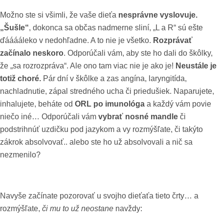
Možno ste si všimli, že vaše dieťa
nesprávne vyslovuje.
„Šušle“
, dokonca sa občas nadmerne sliní, „L a R“ sú ešte
ďááááleko v nedohľadne. A to nie je všetko.
Rozprávať
začínalo neskoro
. Odporúčali vám, aby ste ho dali do škôlky,
že „sa rozrozpráva“. Ale ono tam viac nie je ako je!
Neustále je
totiž choré.
Pár dní v škôlke a zas angína, laryngitída,
nachladnutie, zápal stredného ucha či priedušiek. Naparujete,
inhalujete, beháte od
ORL po imunológa
a každý vám povie
niečo iné… Odporúčali vám
vybrať nosné mandle
či
podstrihnúť uzdičku pod jazykom a vy rozmýšľate, či takýto
zákrok absolvovať.. alebo ste ho už absolvovali a nič sa
nezmenilo?
Navyše začínate pozorovať u svojho dieťaťa tieto črty… a
rozmýšľate,
či mu to už neostane
navždy: