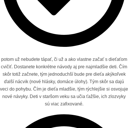
potom už nebudete tápať, či už a ako vlastne začať s dieťaťom
cvičiť. Dostanete konkrétne návody aj pre najmladšie deti. Čím
skôr totiž začnete, tým jednoduchší bude pre dieťa akýkoľvek
ďalší nácvik (nové hlásky, domáce úlohy). Tým skôr sa dajú
veci do pohybu. Čím je dieťa mladšie, tým rýchlejšie si osvojuje
nové návyky. Deti v staršom veku sa učia ťažšie, ich zlozvyky
sú viac zafixované.